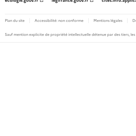
ecologie.gouv.fr
legifrance.gouv.fr
cites.info.applic
Plan du site
Accessibilité: non conforme
Mentions légales
D
Sauf mention explicite de propriété intellectuelle détenue par des tiers, le