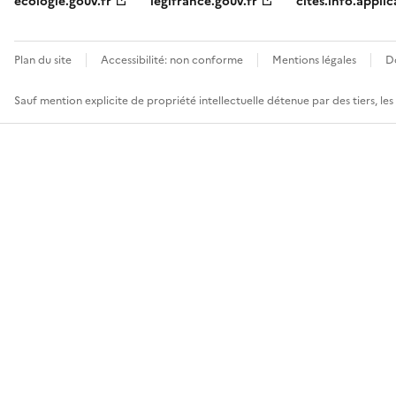
ecologie.gouv.fr
legifrance.gouv.fr
cites.info.applic
Plan du site
Accessibilité: non conforme
Mentions légales
D
Sauf mention explicite de propriété intellectuelle détenue par des tiers, le