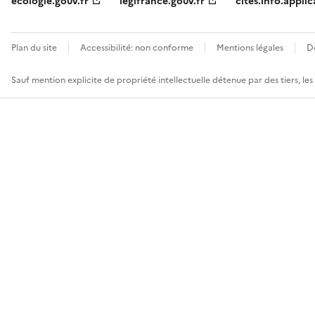
ecologie.gouv.fr
legifrance.gouv.fr
cites.info.applic
Plan du site
Accessibilité: non conforme
Mentions légales
D
Sauf mention explicite de propriété intellectuelle détenue par des tiers, le