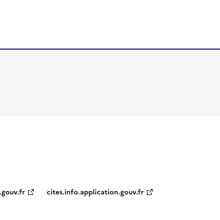
.gouv.fr
cites.info.application.gouv.fr