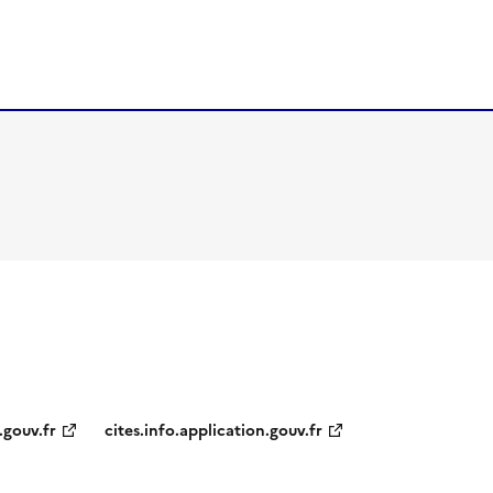
.gouv.fr
cites.info.application.gouv.fr