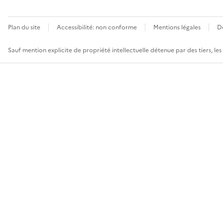
Plan du site
Accessibilité: non conforme
Mentions légales
D
Sauf mention explicite de propriété intellectuelle détenue par des tiers, le