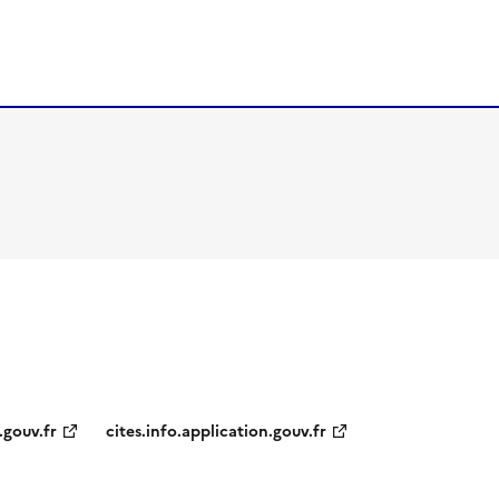
.gouv.fr
cites.info.application.gouv.fr