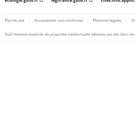
ecologie.gouv.fr
legifrance.gouv.fr
cites.info.applic
Plan du site
Accessibilité: non conforme
Mentions légales
D
Sauf mention explicite de propriété intellectuelle détenue par des tiers, le