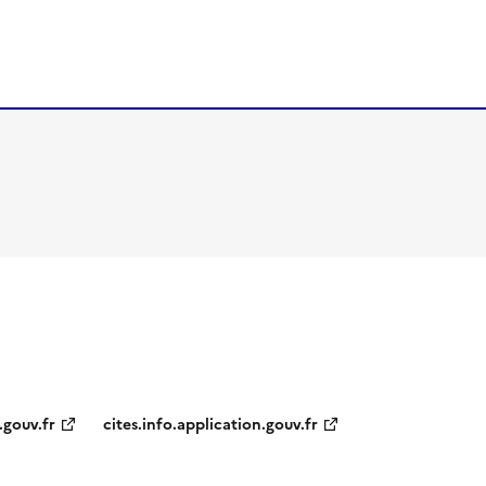
.gouv.fr
cites.info.application.gouv.fr