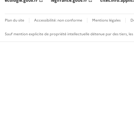
ecologie.gouv.fr
legifrance.gouv.fr
cites.info.applic
Plan du site
Accessibilité: non conforme
Mentions légales
D
Sauf mention explicite de propriété intellectuelle détenue par des tiers, le