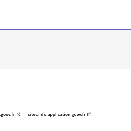
.gouv.fr
cites.info.application.gouv.fr