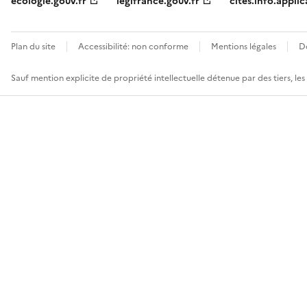
ecologie.gouv.fr
legifrance.gouv.fr
cites.info.applic
Plan du site
Accessibilité: non conforme
Mentions légales
D
Sauf mention explicite de propriété intellectuelle détenue par des tiers, le