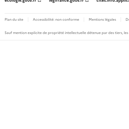
ecologie.gouv.fr
legifrance.gouv.fr
cites.info.applic
Plan du site
Accessibilité: non conforme
Mentions légales
D
Sauf mention explicite de propriété intellectuelle détenue par des tiers, le