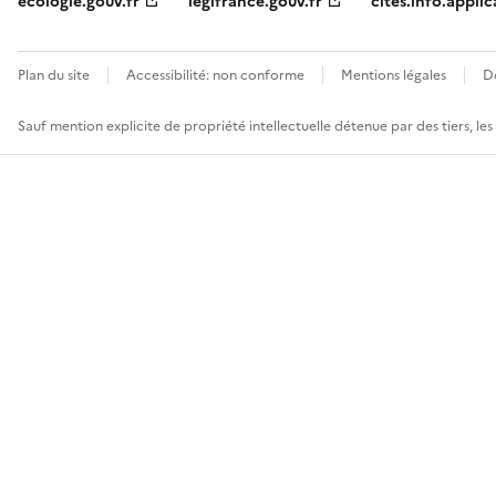
ecologie.gouv.fr
legifrance.gouv.fr
cites.info.applic
Plan du site
Accessibilité: non conforme
Mentions légales
D
Sauf mention explicite de propriété intellectuelle détenue par des tiers, le