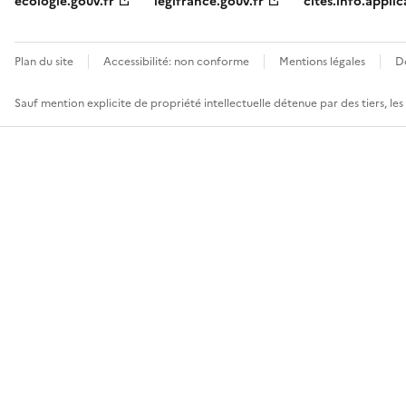
ecologie.gouv.fr
legifrance.gouv.fr
cites.info.applic
Plan du site
Accessibilité: non conforme
Mentions légales
D
Sauf mention explicite de propriété intellectuelle détenue par des tiers, le