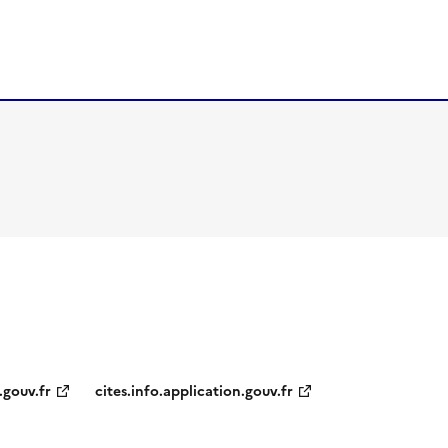
.gouv.fr
cites.info.application.gouv.fr