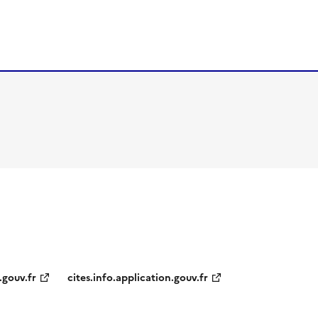
.gouv.fr
cites.info.application.gouv.fr