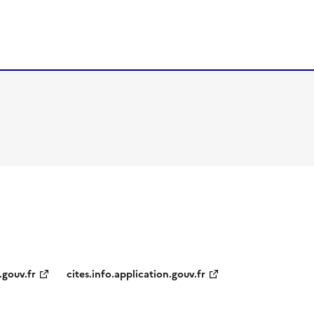
.gouv.fr
cites.info.application.gouv.fr