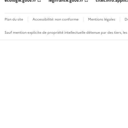
ecologie.gouv.fr
legifrance.gouv.fr
cites.info.applic
Plan du site
Accessibilité: non conforme
Mentions légales
D
Sauf mention explicite de propriété intellectuelle détenue par des tiers, le