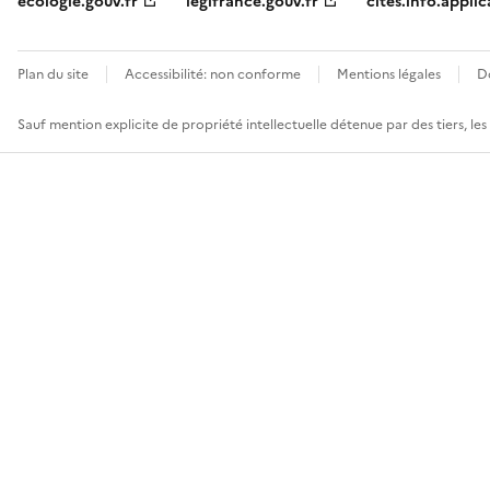
ecologie.gouv.fr
legifrance.gouv.fr
cites.info.applic
Plan du site
Accessibilité: non conforme
Mentions légales
D
Sauf mention explicite de propriété intellectuelle détenue par des tiers, le