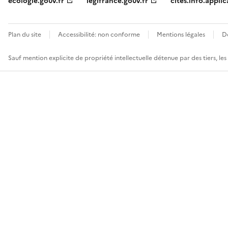
ecologie.gouv.fr
legifrance.gouv.fr
cites.info.applic
Plan du site
Accessibilité: non conforme
Mentions légales
D
Sauf mention explicite de propriété intellectuelle détenue par des tiers, le