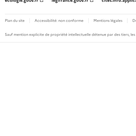
ecologie.gouv.fr
legifrance.gouv.fr
cites.info.applic
Plan du site
Accessibilité: non conforme
Mentions légales
D
Sauf mention explicite de propriété intellectuelle détenue par des tiers, le