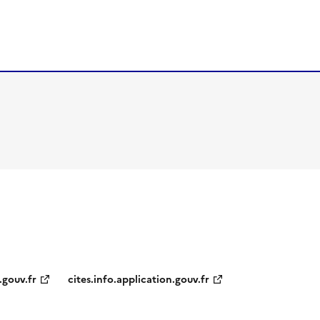
.gouv.fr
cites.info.application.gouv.fr