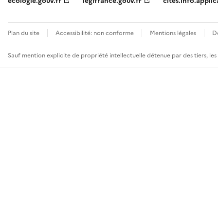
ecologie.gouv.fr
legifrance.gouv.fr
cites.info.applic
Plan du site
Accessibilité: non conforme
Mentions légales
D
Sauf mention explicite de propriété intellectuelle détenue par des tiers, le