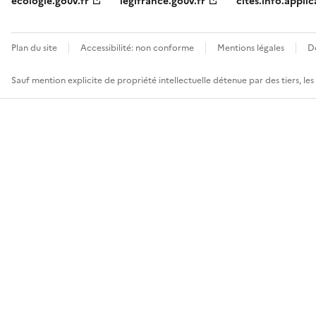
ecologie.gouv.fr
legifrance.gouv.fr
cites.info.applic
Plan du site
Accessibilité: non conforme
Mentions légales
D
Sauf mention explicite de propriété intellectuelle détenue par des tiers, le