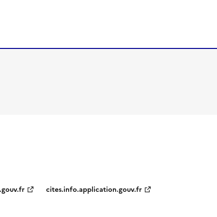
.gouv.fr
cites.info.application.gouv.fr