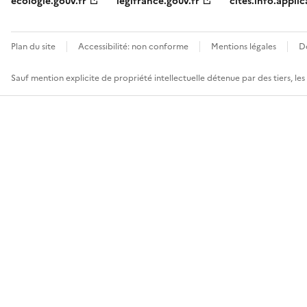
ecologie.gouv.fr
legifrance.gouv.fr
cites.info.applic
Plan du site
Accessibilité: non conforme
Mentions légales
D
Sauf mention explicite de propriété intellectuelle détenue par des tiers, le