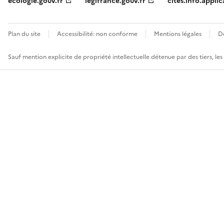
ecologie.gouv.fr
legifrance.gouv.fr
cites.info.applic
Plan du site
Accessibilité: non conforme
Mentions légales
D
Sauf mention explicite de propriété intellectuelle détenue par des tiers, le