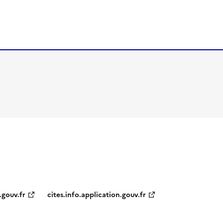
.gouv.fr
cites.info.application.gouv.fr