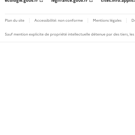
ecologie.gouv.fr
legifrance.gouv.fr
cites.info.applic
Plan du site
Accessibilité: non conforme
Mentions légales
D
Sauf mention explicite de propriété intellectuelle détenue par des tiers, le