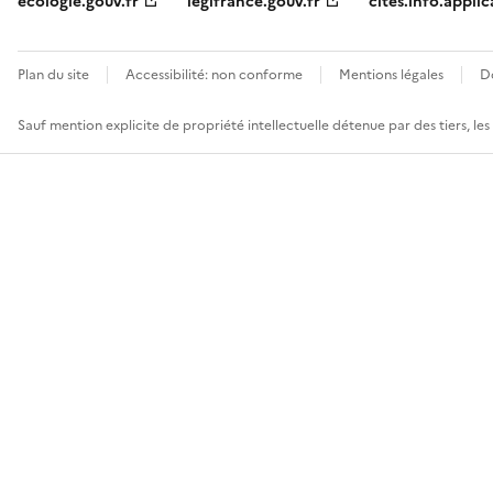
ecologie.gouv.fr
legifrance.gouv.fr
cites.info.applic
Plan du site
Accessibilité: non conforme
Mentions légales
D
Sauf mention explicite de propriété intellectuelle détenue par des tiers, le