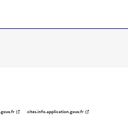
.gouv.fr
cites.info.application.gouv.fr