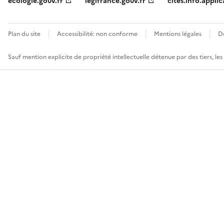
ecologie.gouv.fr
legifrance.gouv.fr
cites.info.applic
Plan du site
Accessibilité: non conforme
Mentions légales
D
Sauf mention explicite de propriété intellectuelle détenue par des tiers, le