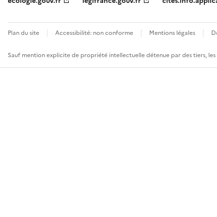
ecologie.gouv.fr
legifrance.gouv.fr
cites.info.applic
Plan du site
Accessibilité: non conforme
Mentions légales
D
Sauf mention explicite de propriété intellectuelle détenue par des tiers, le