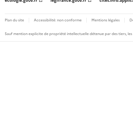
ecologie.gouv.fr
legifrance.gouv.fr
cites.info.applic
Plan du site
Accessibilité: non conforme
Mentions légales
D
Sauf mention explicite de propriété intellectuelle détenue par des tiers, le