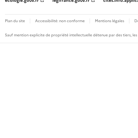
ecologie.gouv.fr
legifrance.gouv.fr
cites.info.applic
Plan du site
Accessibilité: non conforme
Mentions légales
D
Sauf mention explicite de propriété intellectuelle détenue par des tiers, le