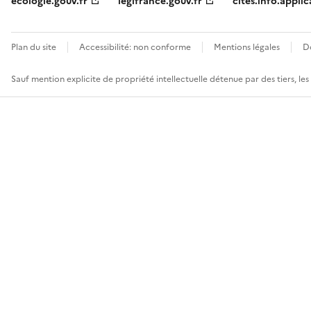
ecologie.gouv.fr
legifrance.gouv.fr
cites.info.applic
Plan du site
Accessibilité: non conforme
Mentions légales
D
Sauf mention explicite de propriété intellectuelle détenue par des tiers, le