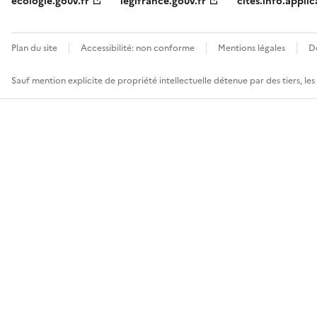
ecologie.gouv.fr
legifrance.gouv.fr
cites.info.applic
Plan du site
Accessibilité: non conforme
Mentions légales
D
Sauf mention explicite de propriété intellectuelle détenue par des tiers, le