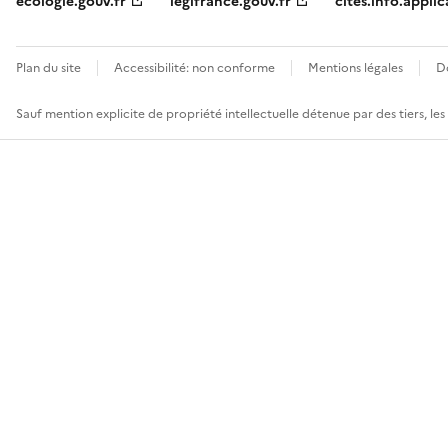
ecologie.gouv.fr
legifrance.gouv.fr
cites.info.applic
Plan du site
Accessibilité: non conforme
Mentions légales
D
Sauf mention explicite de propriété intellectuelle détenue par des tiers, le