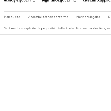
ecologie.gouv.fr
legifrance.gouv.fr
cites.info.applic
Plan du site
Accessibilité: non conforme
Mentions légales
D
Sauf mention explicite de propriété intellectuelle détenue par des tiers, le