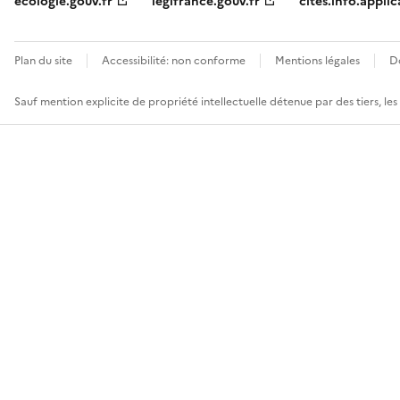
ecologie.gouv.fr
legifrance.gouv.fr
cites.info.applic
Plan du site
Accessibilité: non conforme
Mentions légales
D
Sauf mention explicite de propriété intellectuelle détenue par des tiers, le