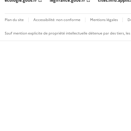
ecologie.gouv.fr
legifrance.gouv.fr
cites.info.applic
Plan du site
Accessibilité: non conforme
Mentions légales
D
Sauf mention explicite de propriété intellectuelle détenue par des tiers, le