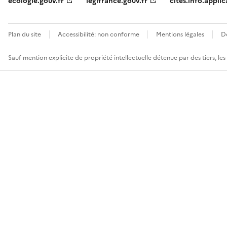
ecologie.gouv.fr
legifrance.gouv.fr
cites.info.applic
Plan du site
Accessibilité: non conforme
Mentions légales
D
Sauf mention explicite de propriété intellectuelle détenue par des tiers, le