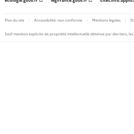
ecologie.gouv.fr
legifrance.gouv.fr
cites.info.applic
Plan du site
Accessibilité: non conforme
Mentions légales
D
Sauf mention explicite de propriété intellectuelle détenue par des tiers, le