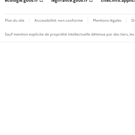
ecologie.gouv.fr
legifrance.gouv.fr
cites.info.applic
Plan du site
Accessibilité: non conforme
Mentions légales
D
Sauf mention explicite de propriété intellectuelle détenue par des tiers, le