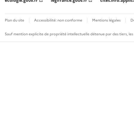
ecologie.gouv.fr
legifrance.gouv.fr
cites.info.applic
Plan du site
Accessibilité: non conforme
Mentions légales
D
Sauf mention explicite de propriété intellectuelle détenue par des tiers, le