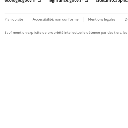
ecologie.gouv.fr
legifrance.gouv.fr
cites.info.applic
Plan du site
Accessibilité: non conforme
Mentions légales
D
Sauf mention explicite de propriété intellectuelle détenue par des tiers, le