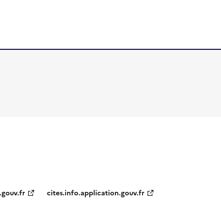
.gouv.fr
cites.info.application.gouv.fr