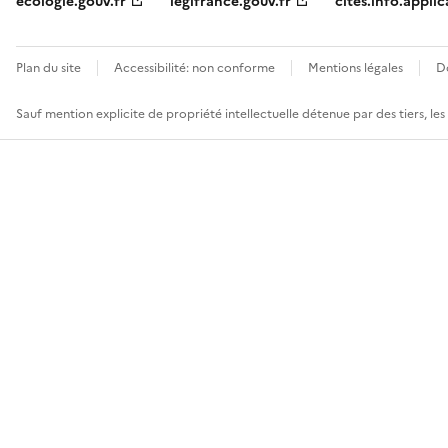
ecologie.gouv.fr
legifrance.gouv.fr
cites.info.applic
Plan du site
Accessibilité: non conforme
Mentions légales
D
Sauf mention explicite de propriété intellectuelle détenue par des tiers, le