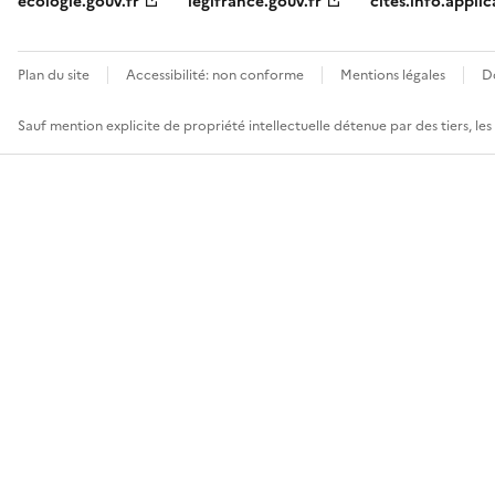
ecologie.gouv.fr
legifrance.gouv.fr
cites.info.applic
Plan du site
Accessibilité: non conforme
Mentions légales
D
Sauf mention explicite de propriété intellectuelle détenue par des tiers, le